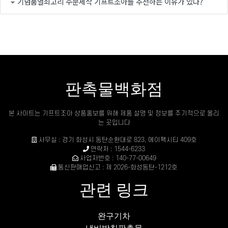
기념품열쇠고리 주문제작 기프트조아를 추천하는 이유가 있다?
판촉물백화점
본 사이트는 기프트조아 상품홍보를 위해 제품 설명 및 정보를 주기적으로 올리
는 곳입니다
사무실 : 경기 화성시 동탄순환대로 823, 에이팩시티 409호
연락처 : 1544-6233
사업자번호 : 140-77-00649
통신판매업신고 : 제 2026-화성동탄-1212호
관련 링크
완구기차
냄비받침판촉물