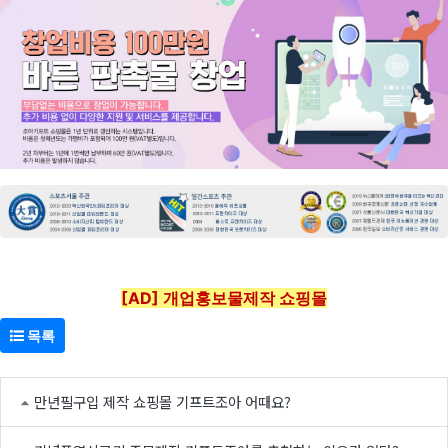
[AD] 개업홍보물제작 쇼핑몰
목록
만년필구입 제작 쇼핑몰 기프트조아 어때요?