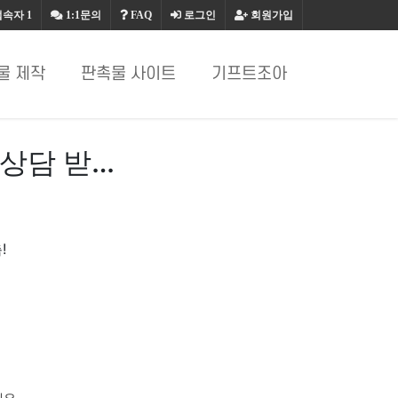
접속자
1
1:1문의
FAQ
로그인
회원가입
물 제작
판촉물 사이트
기프트조아
상담 받…
!
요.