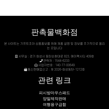
판촉물백화점
본 사이트는 기프트조아 상품홍보를 위해 제품 설명 및 정보를 주기적으로 올리
는 곳입니다
사무실 : 경기 화성시 동탄순환대로 823, 에이팩시티 409호
연락처 : 1544-6233
사업자번호 : 140-77-00649
통신판매업신고 : 제 2026-화성동탄-1212호
관련 링크
피시방마우스패드
양말제작판매
여행용구급함