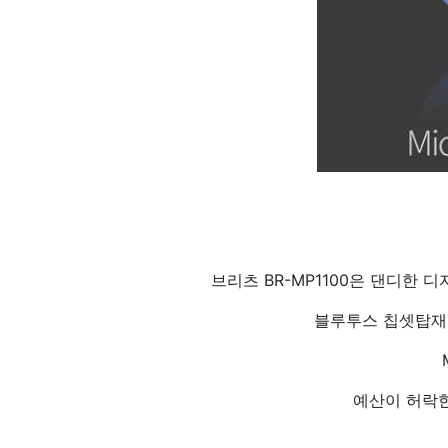
브리츠 BR-MP1100은 댄디한 디
블루투스 칩셋탑재
예산이 허락한