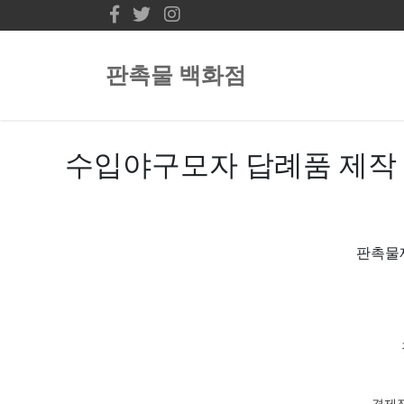
판촉물 백화점
수입야구모자 답례품 제작 
판촉물제
경제적