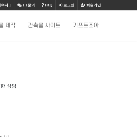
접속자
1
1:1문의
FAQ
로그인
회원가입
물 제작
판촉물 사이트
기프트조아
절한 상담
.
습니다.