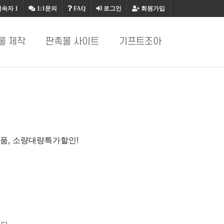
접속자
1
1:1문의
FAQ
로그인
회원가입
물 제작
판촉물 사이트
기프트조아
념품, 소량대량특가할인!
다.