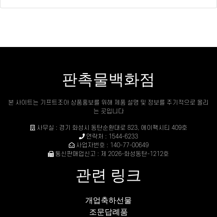
판촉물백화점
본 사이트는 기프트조아 상품홍보를 위해 제품 설명 및 정보를 주기적으로 올리
는 곳입니다
사무실 : 경기 화성시 동탄순환대로 823, 에이팩시티 409호
연락처 : 1544-6233
사업자번호 : 140-77-00649
통신판매업신고 : 제 2026-화성동탄-1212호
관련 링크
개업축하선물
조문답례품