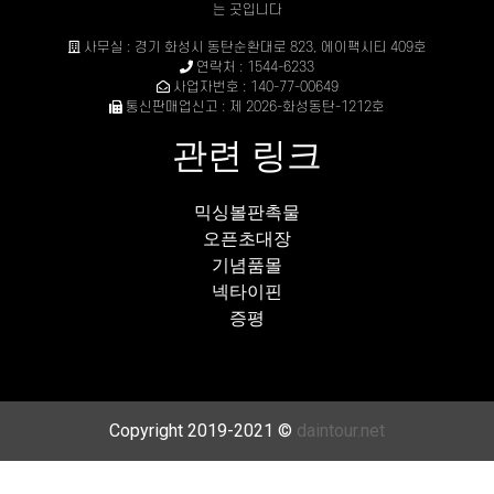
는 곳입니다
사무실 : 경기 화성시 동탄순환대로 823, 에이팩시티 409호
연락처 : 1544-6233
사업자번호 : 140-77-00649
통신판매업신고 : 제 2026-화성동탄-1212호
관련 링크
믹싱볼판촉물
오픈초대장
기념품몰
넥타이핀
증평
Copyright 2019-2021 ©
daintour.net