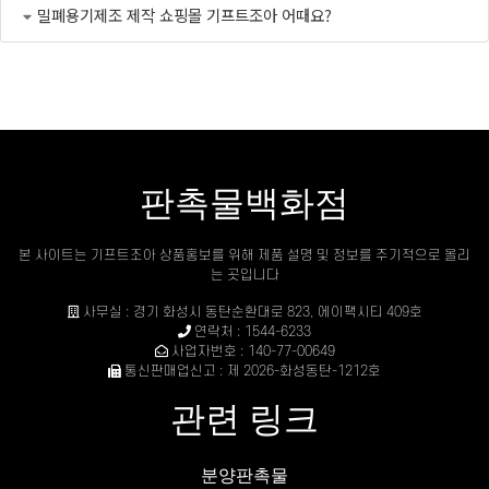
밀폐용기제조 제작 쇼핑몰 기프트조아 어때요?
판촉물백화점
본 사이트는 기프트조아 상품홍보를 위해 제품 설명 및 정보를 주기적으로 올리
는 곳입니다
사무실 : 경기 화성시 동탄순환대로 823, 에이팩시티 409호
연락처 : 1544-6233
사업자번호 : 140-77-00649
통신판매업신고 : 제 2026-화성동탄-1212호
관련 링크
분양판촉물