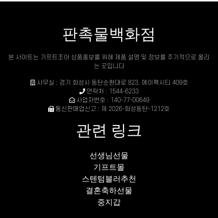
판촉물백화점
본 사이트는 기프트조아 상품홍보를 위해 제품 설명 및 정보를 주기적으로 올리
는 곳입니다
사무실 : 경기 화성시 동탄순환대로 823, 에이팩시티 409호
연락처 : 1544-6233
사업자번호 : 140-77-00649
통신판매업신고 : 제 2026-화성동탄-1212호
관련 링크
선생님선물
기프트몰
스텐텀블러추천
결혼축하선물
중지갑