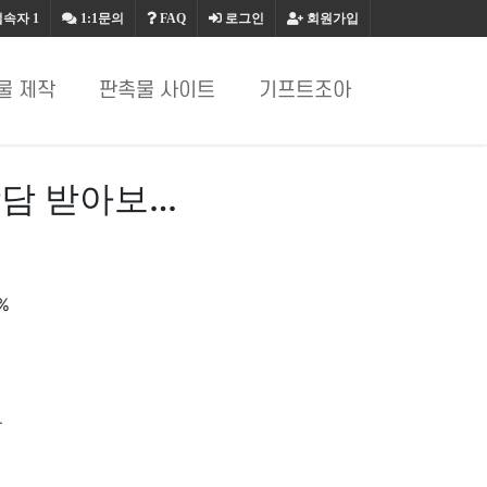
접속자
1
1:1문의
FAQ
로그인
회원가입
물 제작
판촉물 사이트
기프트조아
담 받아보…
%
.