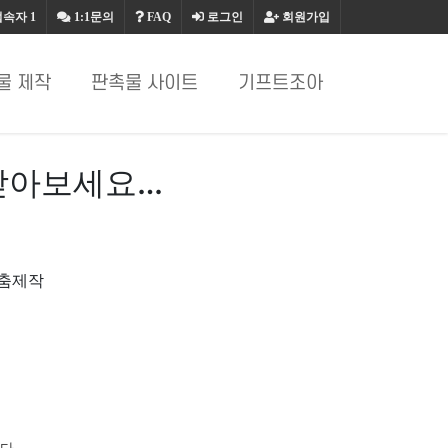
접속자
1
1:1문의
FAQ
로그인
회원가입
물 제작
판촉물 사이트
기프트조아
받아보세요…
맞춤제작
다.