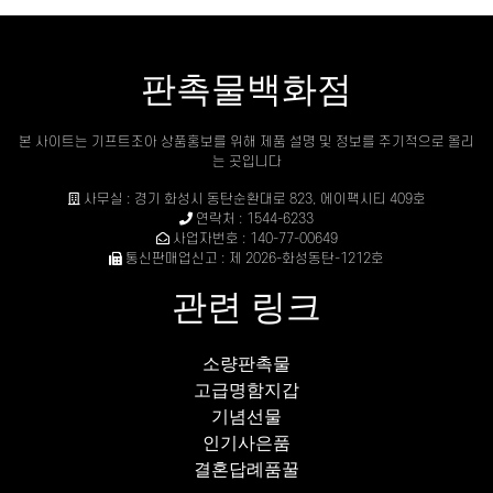
판촉물백화점
본 사이트는 기프트조아 상품홍보를 위해 제품 설명 및 정보를 주기적으로 올리
는 곳입니다
사무실 : 경기 화성시 동탄순환대로 823, 에이팩시티 409호
연락처 : 1544-6233
사업자번호 : 140-77-00649
통신판매업신고 : 제 2026-화성동탄-1212호
관련 링크
소량판촉물
고급명함지갑
기념선물
인기사은품
결혼답례품꿀