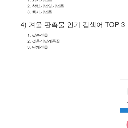
창립기념일기념품
행사기념품
4) 겨울 판촉물 인기 검색어 TOP 3
팔순선물
결혼식답례품꿀
단체선물