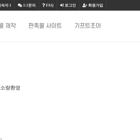
접속자
1
1:1문의
FAQ
로그인
회원가입
물 제작
판촉물 사이트
기프트조아
,소량환영
.