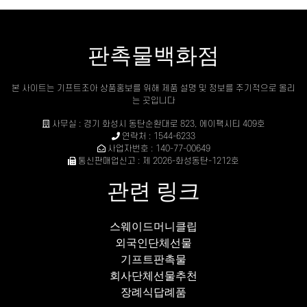
판촉물백화점
본 사이트는 기프트조아 상품홍보를 위해 제품 설명 및 정보를 주기적으로 올리
는 곳입니다
사무실 : 경기 화성시 동탄순환대로 823, 에이팩시티 409호
연락처 : 1544-6233
사업자번호 : 140-77-00649
통신판매업신고 : 제 2026-화성동탄-1212호
관련 링크
스웨이드머니클립
외국인단체선물
기프트판촉물
회사단체선물추천
장례식답례품