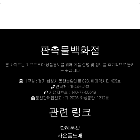
판촉물백화점
본 사이트는 기프트조아 상품홍보를 위해 제품 설명 및 정보를 주기적으로 올리
는 곳입니다
사무실 : 경기 화성시 동탄순환대로 823, 에이팩시티 409호
연락처 : 1544-6233
사업자번호 : 140-77-00649
통신판매업신고 : 제 2026-화성동탄-1212호
관련 링크
답례품샵
사은품도매