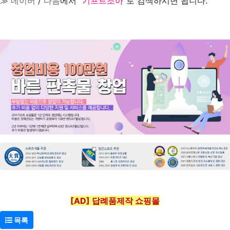
≫
네이버
/
다음
에서 "
기프트조아
"로 검색하시면 됩니다.
[AD] 답례품제작 쇼핑몰
목록