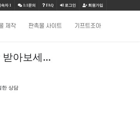
접속자
1
1:1문의
FAQ
로그인
회원가입
물 제작
판촉물 사이트
기프트조아
 받아보세…
절한 상담
.