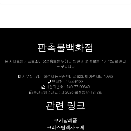
판촉물백화점
본 사이트는 기프트조아 상품홍보를 위해 제품 설명 및 정보를 주기적으로 올리
는 곳입니다
사무실 : 경기 화성시 동탄순환대로 823, 에이팩시티 409호
연락처 : 1544-6233
사업자번호 : 140-77-00649
통신판매업신고 : 제 2026-화성동탄-1212호
관련 링크
쿠키답례품
크리스탈액자도매