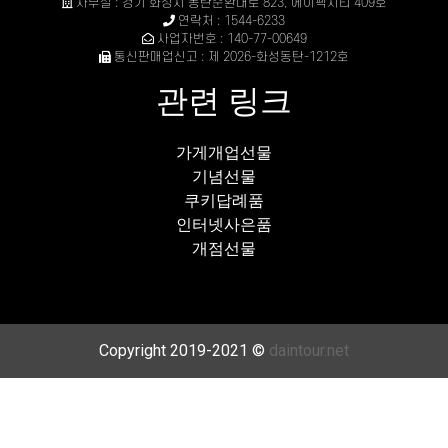
사무실 : 경기 화성시 동탄순환대로 823, 에이팩시티 409호
연락처 : 1544-6233
사업자번호 : 140-77-00649
통신판매업신고 : 제 2026-화성동탄-1212호
관련 링크
가게개업선물
기념선물
쿠키답례품
인터넷사은품
개점선물
Copyright 2019-2021 ©
daintour.net