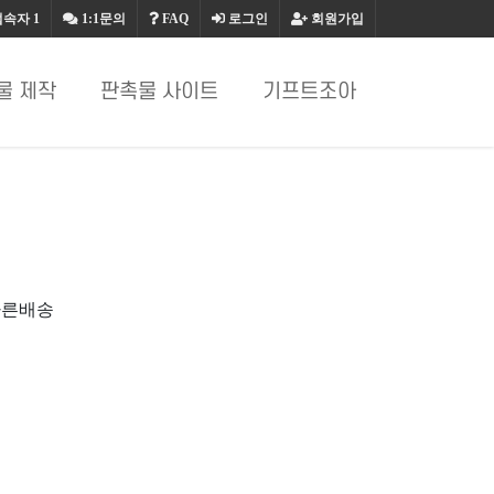
접속자
1
1:1문의
FAQ
로그인
회원가입
물 제작
판촉물 사이트
기프트조아
빠른배송