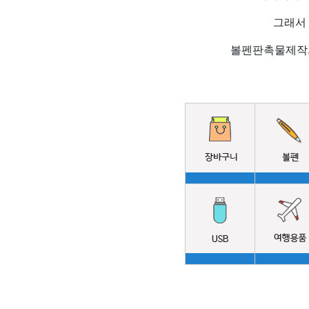
그래서
볼펜판촉물제작,