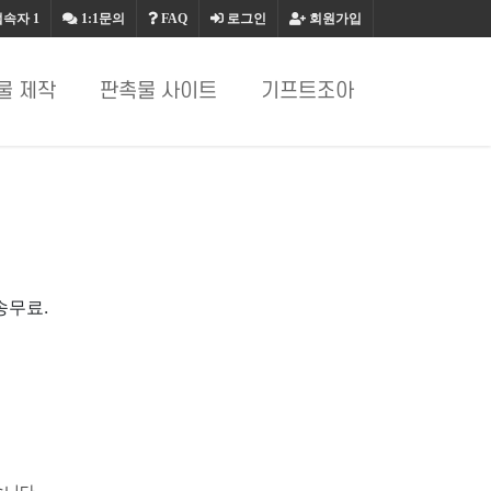
접속자
1
1:1문의
FAQ
로그인
회원가입
물 제작
판촉물 사이트
기프트조아
송무료.
습니다.