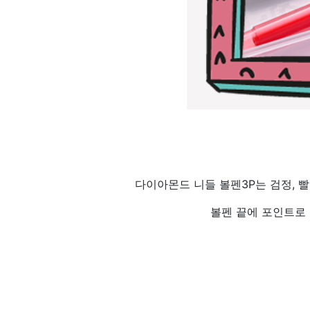
다이아몬드 니들 볼펜3P는 검정, 
볼펜 끝에 포인트로