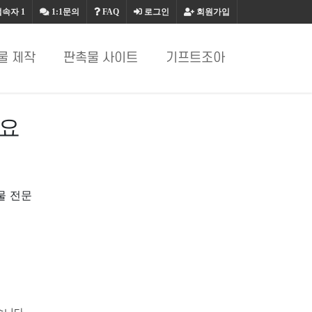
접속자
1
1:1문의
FAQ
로그인
회원가입
물 제작
판촉물 사이트
기프트조아
세요
물 전문
습니다.