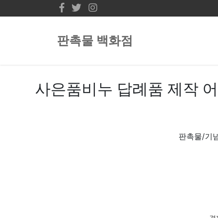
판촉물 백화점
사은품비누 답례품 제작 어
판촉물/기념
경