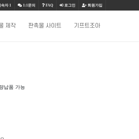
접속자
1
1:1문의
FAQ
로그인
회원가입
물 제작
판촉물 사이트
기프트조아
대량납품 가능
요.