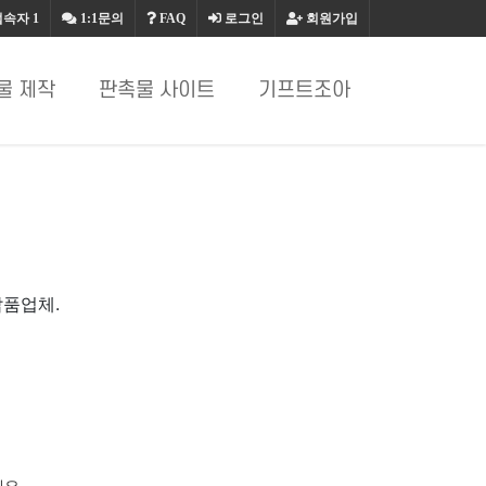
접속자
1
1:1문의
FAQ
로그인
회원가입
물 제작
판촉물 사이트
기프트조아
납품업체.
요.