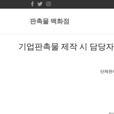
판촉물 백화점
기업판촉물 제작 시 담당자
단체판촉
위