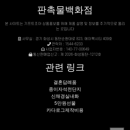
판촉물백화점
본 사이트는 기프트조아 상품홍보를 위해 제품 설명 및 정보를 주기적으로 올리
는 곳입니다
사무실 : 경기 화성시 동탄순환대로 823, 에이팩시티 409호
연락처 : 1544-6233
사업자번호 : 140-77-00649
통신판매업신고 : 제 2026-화성동탄-1212호
관련 링크
결혼답례품
종이자석전단지
신채경실내화
5만원선물
카다로그제작비용