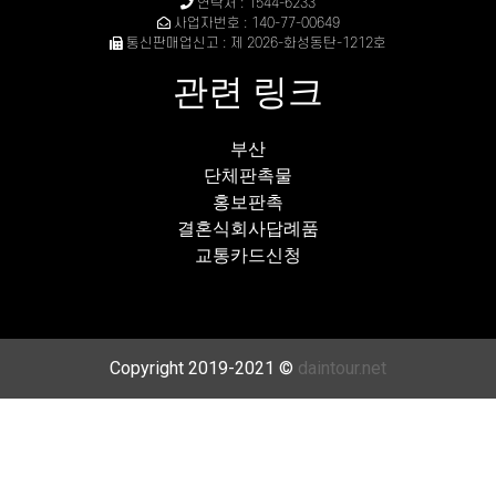
연락처 : 1544-6233
사업자번호 : 140-77-00649
통신판매업신고 : 제 2026-화성동탄-1212호
관련 링크
부산
단체판촉물
홍보판촉
결혼식회사답례품
교통카드신청
Copyright 2019-2021 ©
daintour.net