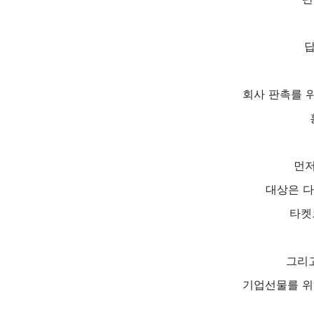
답
회사 판촉를 
먼저
대상은 다양
타켓
그리고
기업선물를 위