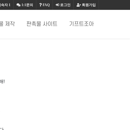
접속자
1
1:1문의
FAQ
로그인
회원가입
물 제작
판촉물 사이트
기프트조아
매!
.
다.