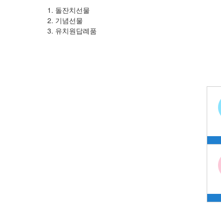
돌잔치선물
기념선물
유치원답례품