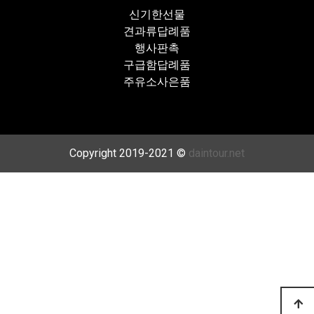
신기한선물
견과류답례품
행사판촉
구급함답례품
주유소사은품
Copyright 2019-2021 ©
daintour.net