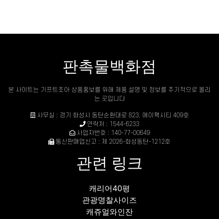
판촉물백화점
본 사이트는 기프트조아 상품홍보를 위해 제품 설명 및 정보를 주기적으로 올리
는 곳입니다
사무실 : 경기 화성시 동탄순환대로 823, 에이팩시티 409호
연락처 : 1544-6233
사업자번호 : 140-77-00649
통신판매업신고 : 제 2026-화성동탄-1212호
관련 링크
캐리어40평
관광명찰사이즈
캐쥬얼와인잔