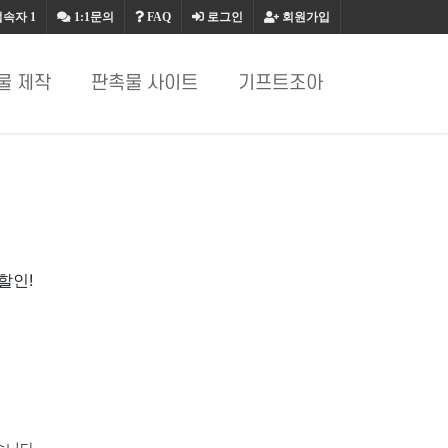
접속자
1
1:1문의
FAQ
로그인
회원가입
물 제작
판촉물 사이트
기프트조아
할인!
습니다.