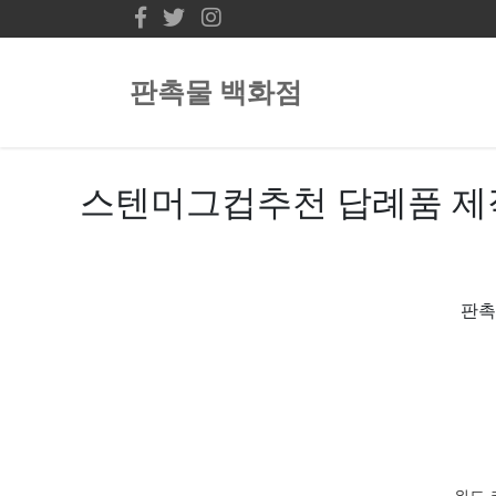
판촉물 백화점
스텐머그컵추천 답례품 제작
판촉
위드 