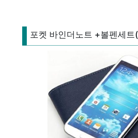
포켓 바인더노트 +볼펜세트(M