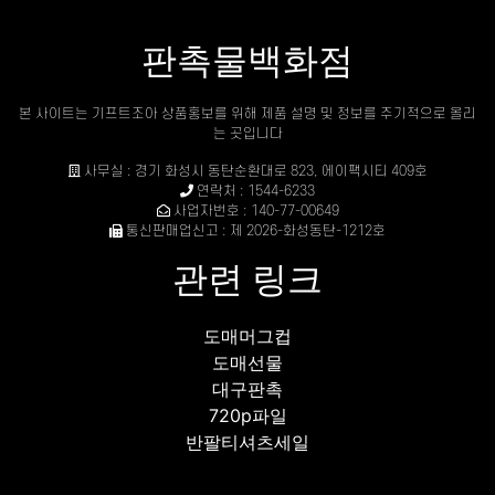
판촉물백화점
본 사이트는 기프트조아 상품홍보를 위해 제품 설명 및 정보를 주기적으로 올리
는 곳입니다
사무실 : 경기 화성시 동탄순환대로 823, 에이팩시티 409호
연락처 : 1544-6233
사업자번호 : 140-77-00649
통신판매업신고 : 제 2026-화성동탄-1212호
관련 링크
도매머그컵
도매선물
대구판촉
720p파일
반팔티셔츠세일