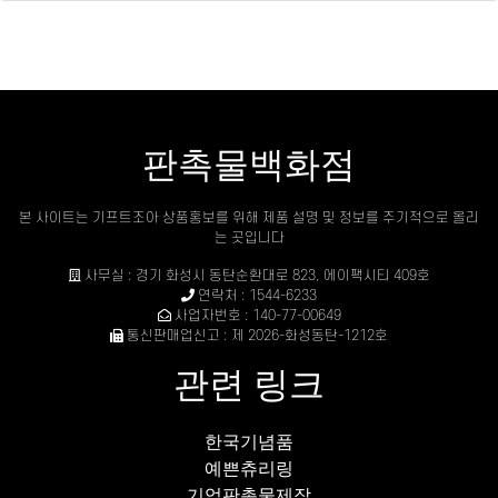
판촉물백화점
본 사이트는 기프트조아 상품홍보를 위해 제품 설명 및 정보를 주기적으로 올리
는 곳입니다
사무실 : 경기 화성시 동탄순환대로 823, 에이팩시티 409호
연락처 : 1544-6233
사업자번호 : 140-77-00649
통신판매업신고 : 제 2026-화성동탄-1212호
관련 링크
한국기념품
예쁜츄리링
기업판촉물제작