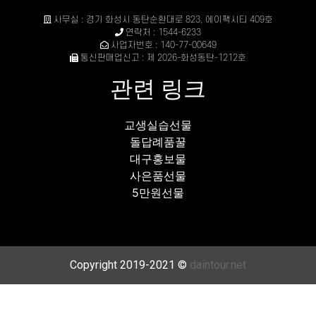
사무실 : 경기 화성시 동탄순환대로 823, 에이팩시티 409호
연락처 : 1544-6233
사업자번호 : 140-77-00649
통신판매업신고 : 제 2026-화성동탄-1212호
관련 링크
교생실습선물
돌답례품꿀
대구홍보물
사은품선물
5만원선물
Copyright 2019-2021 ©
daintour.net