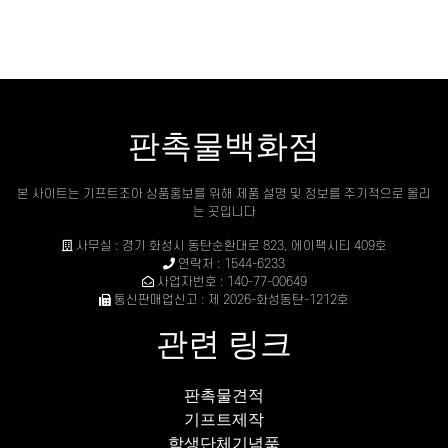
판촉물백화점
본 사이트는 기프트조아 상품홍보를 위해 제품 설명 및 정보를 주기적으로 올리
는 곳입니다
사무실 : 경기 화성시 동탄순환대로 823, 에이팩시티 409호
연락처 : 1544-6233
사업자번호 : 140-77-00649
통신판매업신고 : 제 2026-화성동탄-1212호
관련 링크
판촉물견적
기프트제작
학생단체기념품