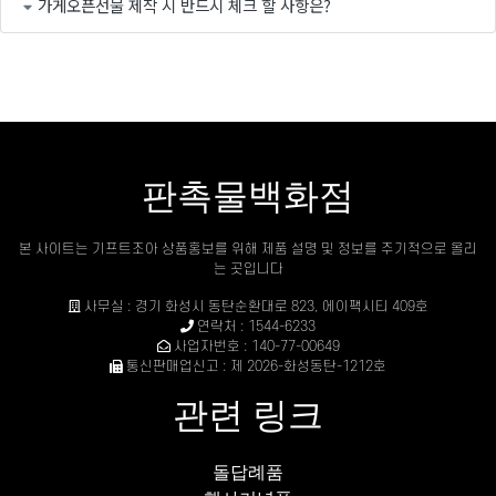
가게오픈선물 제작 시 반드시 체크 할 사항은?
판촉물백화점
본 사이트는 기프트조아 상품홍보를 위해 제품 설명 및 정보를 주기적으로 올리
는 곳입니다
사무실 : 경기 화성시 동탄순환대로 823, 에이팩시티 409호
연락처 : 1544-6233
사업자번호 : 140-77-00649
통신판매업신고 : 제 2026-화성동탄-1212호
관련 링크
돌답례품