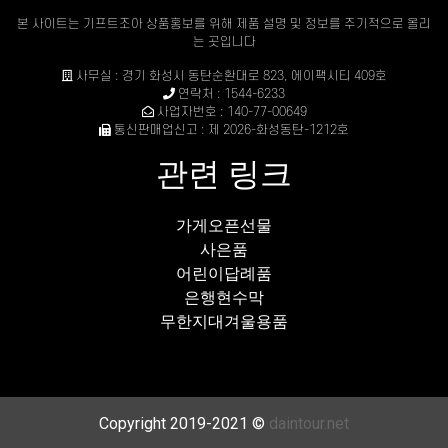
본 사이트는 기프트조아 상품홍보를 위해 제품 설명 및 정보를 주기적으로 올리
는 곳입니다
사무실 : 경기 화성시 동탄순환대로 823, 에이팩시티 409호
연락처 : 1544-6233
사업자번호 : 140-77-00649
통신판매업신고 : 제 2026-화성동탄-1212호
관련 링크
가게오픈선물
사은품
어린이답례품
은행현수막
무한지대겨울용품
Copyright 2019-2021 ©
daintour.net