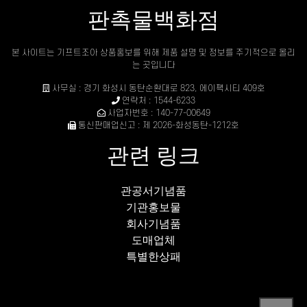
판촉물백화점
본 사이트는 기프트조아 상품홍보를 위해 제품 설명 및 정보를 주기적으로 올리
는 곳입니다
사무실 : 경기 화성시 동탄순환대로 823, 에이팩시티 409호
연락처 : 1544-6233
사업자번호 : 140-77-00649
통신판매업신고 : 제 2026-화성동탄-1212호
관련 링크
관공서기념품
기관홍보물
회사기념품
도매업체
특별한상패