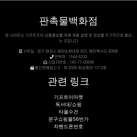
판촉물백화점
본 사이트는 기프트조아 상품홍보를 위해 제품 설명 및 정보를 주기적으로 올리
는 곳입니다
사무실 : 경기 화성시 동탄순환대로 823, 에이팩시티 409호
연락처 : 1544-6233
사업자번호 : 140-77-00649
통신판매업신고 : 제 2026-화성동탄-1212호
관련 링크
기프트이마켓
독서대/쇼핑
타올수건
문구쇼핑몰56번가
차핸드폰번호