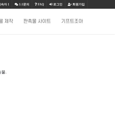
접속자
1
1:1문의
FAQ
로그인
회원가입
물 제작
판촉물 사이트
기프트조아
촉물.