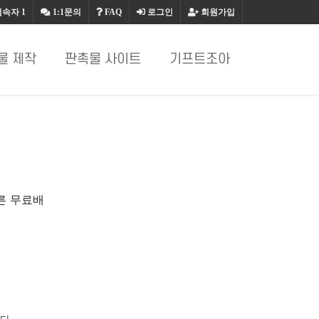
접속자
1
1:1문의
FAQ
로그인
회원가입
물 제작
판촉물 사이트
기프트조아
른 무료배
다.