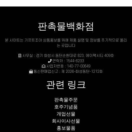
판촉물백화점
본 사이트는 기프트조아 상품홍보를 위해 제품 설명 및 정보를 주기적으로 올리
는 곳입니다
사무실 : 경기 화성시 동탄순환대로 823, 에이팩시티 409호
연락처 : 1544-6233
사업자번호 : 140-77-00649
통신판매업신고 : 제 2026-화성동탄-1212호
관련 링크
판촉물주문
호주기념품
개업선물
회사이사선물
홍보물품