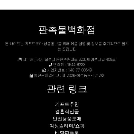
판촉물백화점
본 사이트는 기프트조아 상품홍보를 위해 제품 설명 및 정보를 주기적으로 올리
는 곳입니다
사무실 : 경기 화성시 동탄순환대로 823, 에이팩시티 409호
연락처 : 1544-6233
사업자번호 : 140-77-00649
통신판매업신고 : 제 2026-화성동탄-1212호
관련 링크
기프트추천
결혼식선물
안전용품도매
여성슬리퍼/쇼핑
배달판촉물