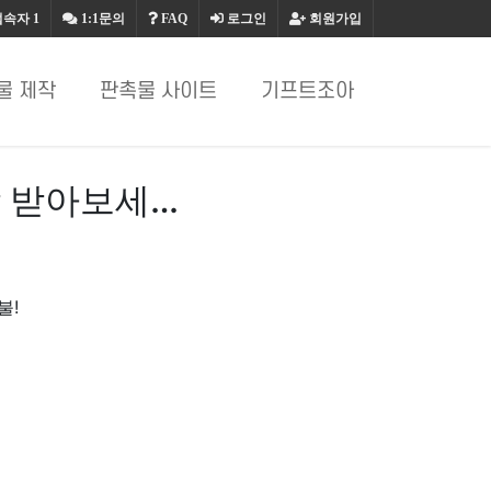
접속자
1
1:1문의
FAQ
로그인
회원가입
물 제작
판촉물 사이트
기프트조아
 받아보세…
불!