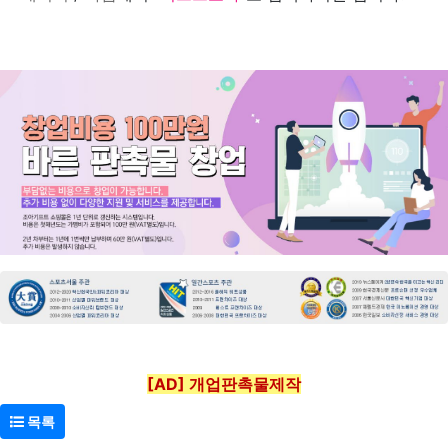
[AD] 개업판촉물제작
목록