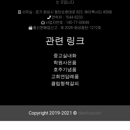
는 곳입니다
사무실 : 경기 화성시 동탄순환대로 823, 에이팩시티 409호
연락처 : 1544-6233
사업자번호 : 140-77-00649
통신판매업신고 : 제 2026-화성동탄-1212호
관련 링크
중고실내화
학원사은품
호주기념품
고희연답례품
클립형책갈피
Copyright 2019-2021 ©
daintour.net