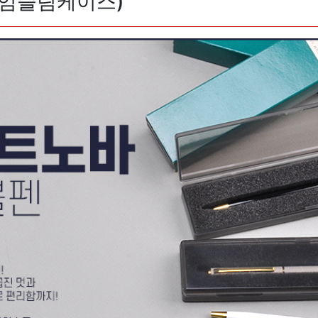
엄슬림케이스)