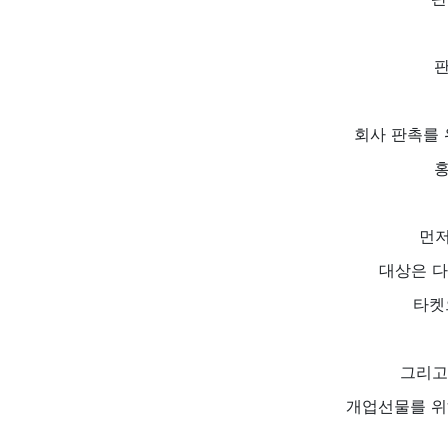
판
회사 판촉를 
홍
먼저
대상은 다양
타켓
그리고
개업선물를 위