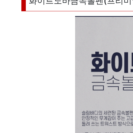
화이트노바금속볼펜(프리미