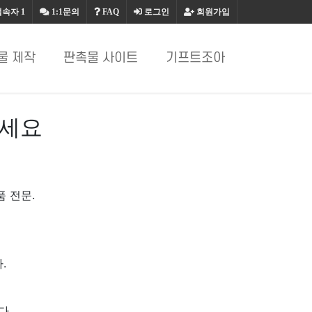
접속자
1
1:1문의
FAQ
로그인
회원가입
물 제작
판촉물 사이트
기프트조아
하세요
품 전문.
.
다.