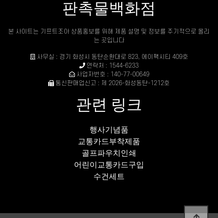
판촉물백화점
본 사이트는 기프트조아 상품홍보를 위해 제품 설명 및 정보를 주기적으로 올리
는 곳입니다
사무실 : 경기 화성시 동탄순환대로 823, 에이팩시티 409호
연락처 : 1544-6233
사업자번호 : 140-77-00649
통신판매업신고 : 제 2026-화성동탄-1212호
관련 링크
행사기념품
교통카드부착제품
골프파우치인쇄
어린이교통카드구입
수건세트