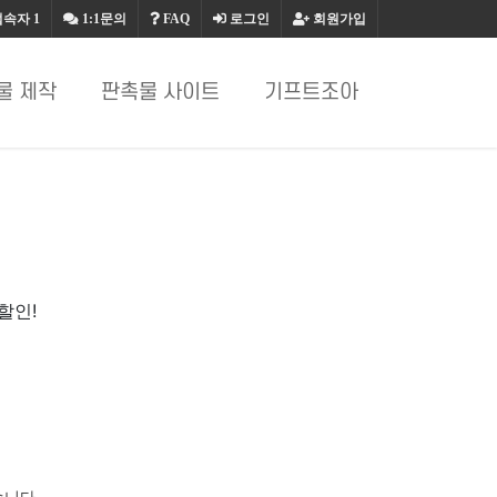
접속자
1
1:1문의
FAQ
로그인
회원가입
물 제작
판촉물 사이트
기프트조아
할인!
습니다.