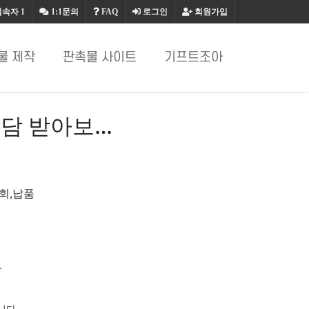
접속자
1
1:1문의
FAQ
로그인
회원가입
물 제작
판촉물 사이트
기프트조아
담 받아보…
호회,납품
.
니다.