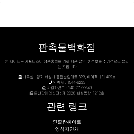
판촉물백화점
본 사이트는 기프트조아 상품홍보를 위해 제품 설명 및 정보를 주기적으로 올리
는 곳입니다
사무실 : 경기 화성시 동탄순환대로 823, 에이팩시티 409호
연락처 : 1544-6233
사업자번호 : 140-77-00649
통신판매업신고 : 제 2026-화성동탄-1212호
관련 링크
연필싼싸이트
양식지인쇄