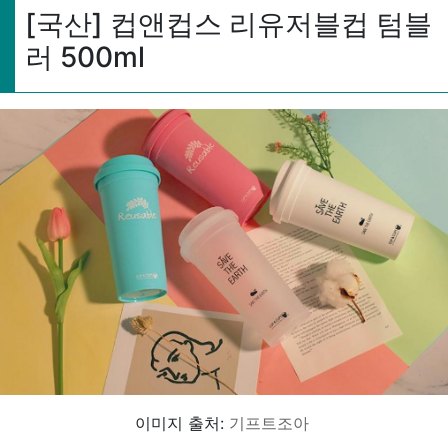
[국산] 컵앤컵스 리유저블컵 텀블
러 500ml
이미지 출처:
기프트조아